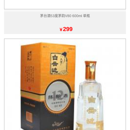
茅台酒53度茅韵V80 600ml 单瓶
299
￥