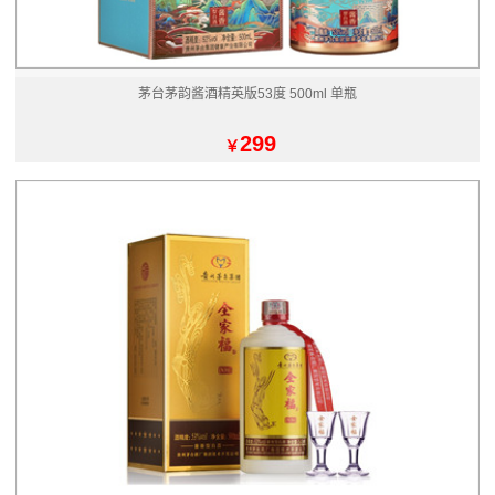
茅台茅韵酱酒精英版53度 500ml 单瓶
299
￥