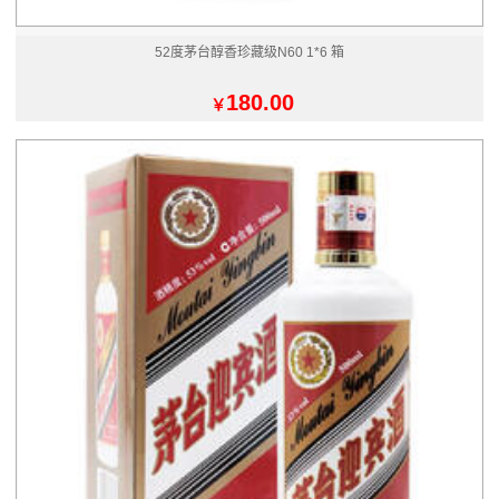
52度茅台醇香珍藏级N60 1*6 箱
180.00
￥