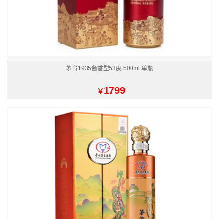
茅台1935酱香型53度 500ml 单瓶
1799
￥