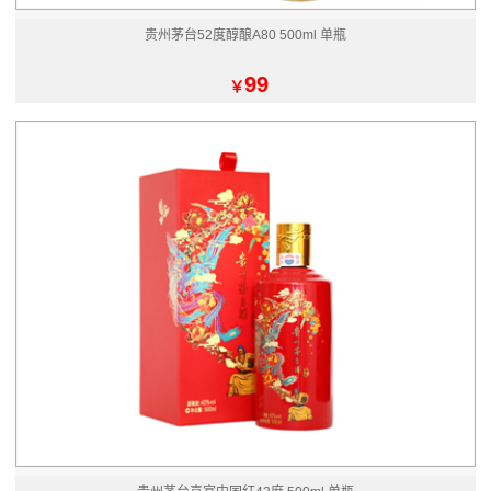
贵州茅台52度醇酿A80 500ml 单瓶
99
￥