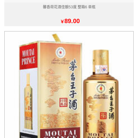
馨香荷花酒佳酿53度 整箱6 单瓶
89.00
￥