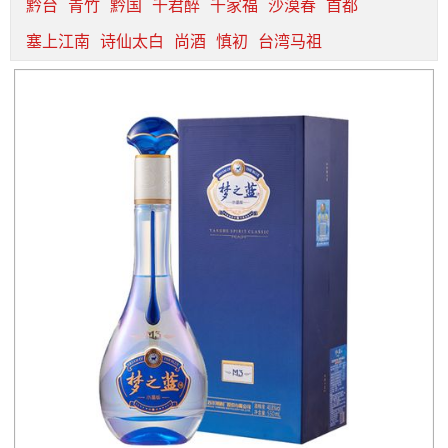
黔台
青竹
黔国
千君醉
千家福
沙漠春
首都
塞上江南
诗仙太白
尚酒
慎初
台湾马祖