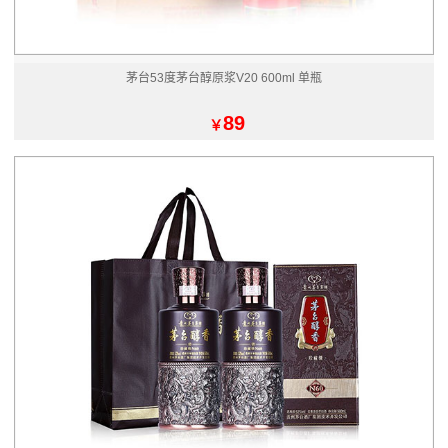
茅台53度茅台醇原浆V20 600ml 单瓶
89
￥