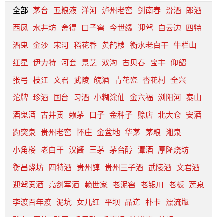
全部
茅台
五粮液
洋河
泸州老窖
剑南春
汾酒
郎酒
西凤
水井坊
舍得
口子窖
今世缘
迎驾
白云边
四特
酒鬼
金沙
宋河
稻花香
黄鹤楼
衡水老白干
牛栏山
红星
伊力特
河套
景芝
双沟
古贝春
宝丰
仰韶
张弓
枝江
文君
武陵
皖酒
青花瓷
杏花村
全兴
沱牌
珍酒
国台
习酒
小糊涂仙
金六福
浏阳河
泰山
酒鬼酒
古井贡
赖茅
口子
金种子
赊店
北大仓
安酒
趵突泉
贵州老窖
怀庄
金盆地
华茅
茅粮
湘泉
小角楼
老白干
汉酱
王茅
茅台醇
潭酒
厚隆烧坊
衡昌烧坊
四特酒
贵州醇
贵州王子酒
武陵酒
文君酒
迎驾贡酒
亮剑军酒
赖世家
老泥窖
老银川
老板
莲泉
李渡百年渡
泥坑
女儿红
平坝
品道
朴卡
漂流瓶