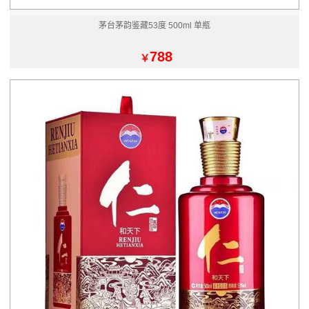
茅台茅韵鉴藏53度 500ml 单瓶
788
￥