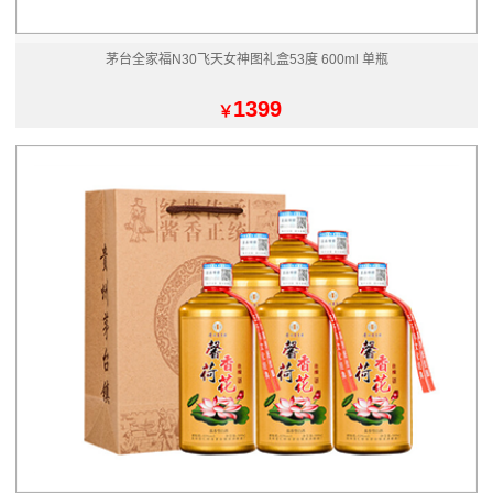
茅台全家福N30飞天女神图礼盒53度 600ml 单瓶
1399
￥