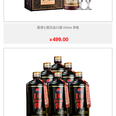
酱酒七窖优品53度 600ml 单瓶
499.00
￥