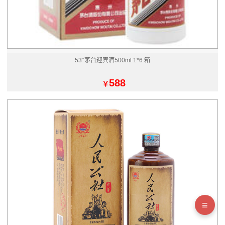
53°茅台迎宾酒500ml 1*6 箱
588
￥
≡