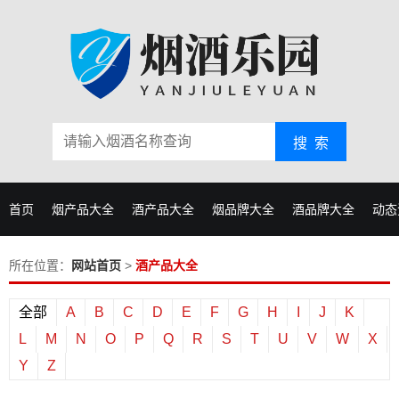
搜 索
首页
烟产品大全
酒产品大全
烟品牌大全
酒品牌大全
动态
所在位置：
网站首页
>
酒产品大全
全部
A
B
C
D
E
F
G
H
I
J
K
L
M
N
O
P
Q
R
S
T
U
V
W
X
Y
Z