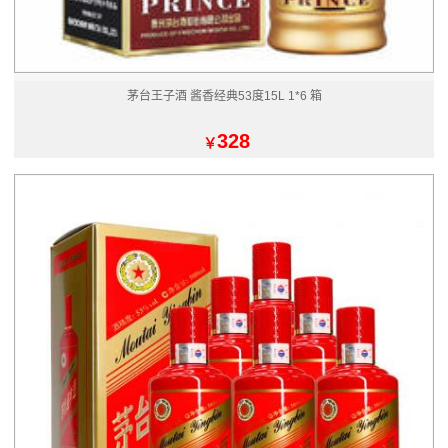
茅台王子酒 酱香经典53度15L 1*6 箱
328
￥