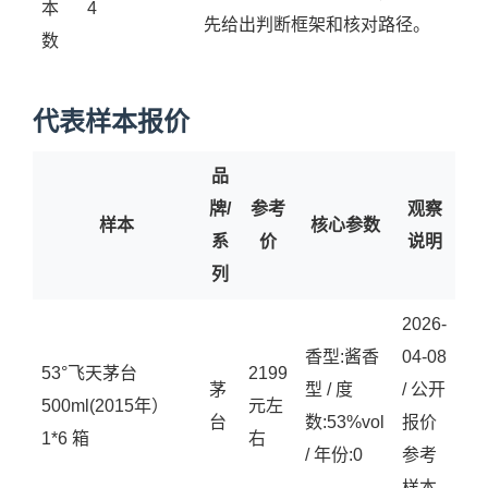
本
4
先给出判断框架和核对路径。
数
代表样本报价
品
牌/
参考
观察
样本
核心参数
系
价
说明
列
2026-
香型:酱香
04-08
53°飞天茅台
2199
茅
型 / 度
/ 公开
500ml(2015年）
元左
台
数:53%vol
报价
1*6 箱
右
/ 年份:0
参考
样本