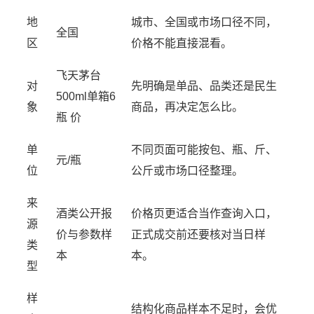
地
城市、全国或市场口径不同，
全国
区
价格不能直接混看。
飞天茅台
对
先明确是单品、品类还是民生
500ml单箱6
象
商品，再决定怎么比。
瓶 价
单
不同页面可能按包、瓶、斤、
元/瓶
位
公斤或市场口径整理。
来
酒类公开报
价格页更适合当作查询入口，
源
价与参数样
正式成交前还要核对当日样
类
本
本。
型
样
结构化商品样本不足时，会优