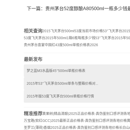
下一篇：
贵州茅台52度醇酿A80500ml一瓶多少
相关查询
2015飞天茅台500ml53度当前市场价格
53°飞天茅台201
53度飞天茅台2015年500ml1箱6瓶每瓶多少钱
53°飞天茅台2015年
贵州茅台喜宴中国红43度500ml单瓶价格表2026
最新发布
梦之蓝M3水晶版45°500ml单瓶价格表
2015年53°飞天茅台500ml单条与整箱价格对...
2015年版53度飞天茅台500ml单瓶价格行情
精准推荐
黄果树(精品清醇)2025正品价格表-真伪鉴别口感评测各
万宝路(软红GCC)2025最新正品价格表-真伪鉴别口感评测各地价格
黄
圣罗兰(薄荷)香烟2025正品价格表-真伪鉴别口感评测各地价格
长白山