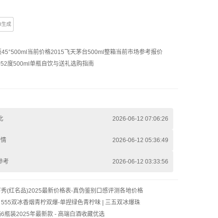
AI生成
45°500ml当前价格
2015飞天茅台500ml整箱当前市场参考报价
52度500ml单瓶自饮与送礼选购指南
比
2026-06-12 07:06:26
行情
2026-06-12 05:36:49
参考
2026-06-12 03:33:56
秀(红名品)2025最新价格表-真伪鉴别口感评测各地价格
| 555双冰香烟青柠双爆-单捏绿色青柠味 | 三五双冰爆珠
6瓶装2025年最新款 - 高端白酒收藏优选