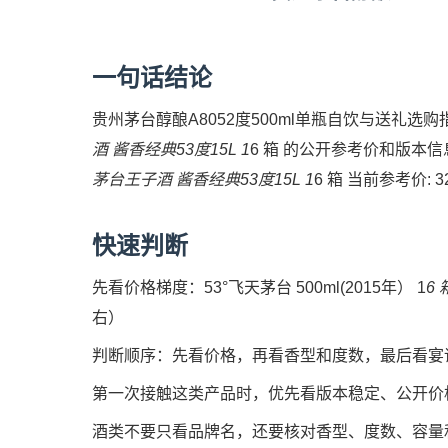
一句话结论
贵州茅台醇酿A8052度500ml单瓶自饮与送礼选购指南 
酒 酱香经典53度15L 1
6 箱 的公开参考价和版本信息。
茅台王子酒 酱香经典53度15L 1
6 箱 当前参考价
快速判断
先看价格梯度：53°飞天茅台 500ml(2015年） 1
6
右）
判断顺序：先看价格，再看香型和度数，最后看宴
第一次接触这类产品时，优先看版本稳定、公开价
酒类不要只看品牌名，还要核对香型、度数、容量