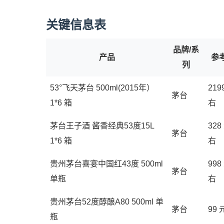
关键信息表
品牌/系
产品
参
列
53°飞天茅台 500ml(2015年）
219
茅台
1*6 箱
右
茅台王子酒 酱香经典53度15L
328
茅台
1*6 箱
右
贵州茅台喜宴中国红43度 500ml
998
茅台
单瓶
右
贵州茅台52度醇酿A80 500ml 单
茅台
99
瓶