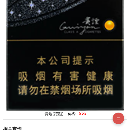
贵烟(跨越)
价格：
￥23
≡
相关查询