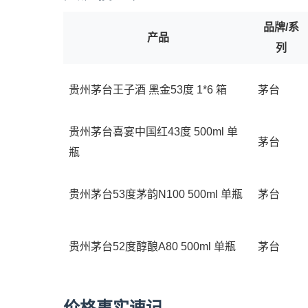
品牌/系
产品
列
贵州茅台王子酒 黑金53度 1*6 箱
茅台
贵州茅台喜宴中国红43度 500ml 单
茅台
瓶
贵州茅台53度茅韵N100 500ml 单瓶
茅台
贵州茅台52度醇酿A80 500ml 单瓶
茅台
价格事实速记