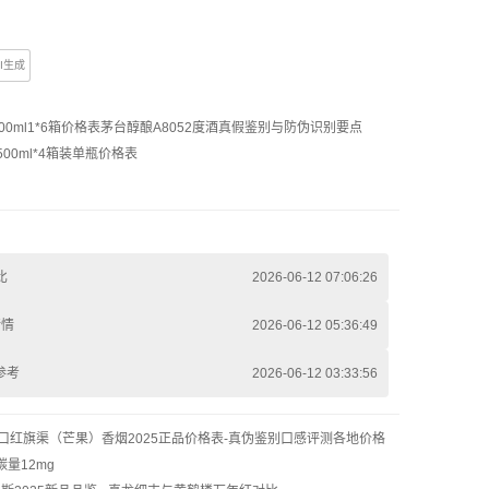
AI生成
00ml1*6箱价格表
茅台醇酿A8052度酒真假鉴别与防伪识别要点
00ml*4箱装单瓶价格表
比
2026-06-12 07:06:26
行情
2026-06-12 05:36:49
参考
2026-06-12 03:33:56
口
红旗渠（芒果）香烟2025正品价格表-真伪鉴别口感评测各地价格
碳量12mg