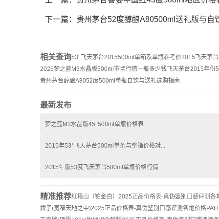
下一篇：
贵州茅台52度醇酿A80500ml送礼版与
相关查询
53°飞天茅台2015500ml单箱及单瓶参考价
2015飞天茅台
2026梦之蓝M3水晶版500ml市场行情一瓶多少钱
飞天茅台2015年份
贵州茅台醇酿A8052度500ml单瓶自饮与送礼选购指南
最新发布
梦之蓝M3水晶版45°500ml单瓶价格表
2015年53°飞天茅台500ml单条与整箱价格对...
2015年版53度飞天茅台500ml单瓶价格行情
精准推荐
红塔山（铂金白）2025正品价格表-真伪鉴别口感评测各
娇子(宽窄天地之中)2025正品价格表-真伪鉴别口感评测各地价格
PA